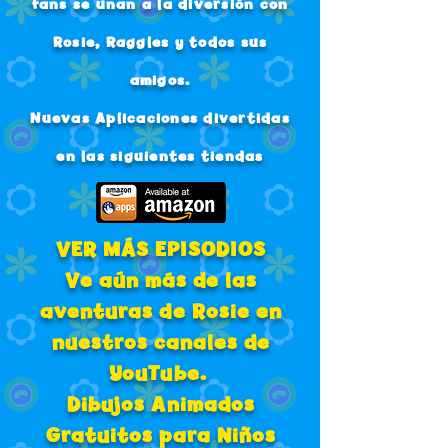
fans se unan a la diversión con
Rosie, Raggles y todos sus
amigos.
Nuevas Aplicaciones divertidas
en las siguientes tiendas
VER MÁS EPISODIOS
Ve aún más de las
aventuras de Rosie en
nuestros canales de
YouTube.
Dibujos Animados
Gratuitos para Niños