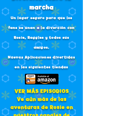
marcha
Un lugar seguro para que los
fans se unan a la diversión con
Rosie, Raggles y todos sus
amigos.
Nuevas Aplicaciones divertidas
en las siguientes tiendas
VER MÁS EPISODIOS
Ve aún más de las
aventuras de Rosie en
nuestros canales de