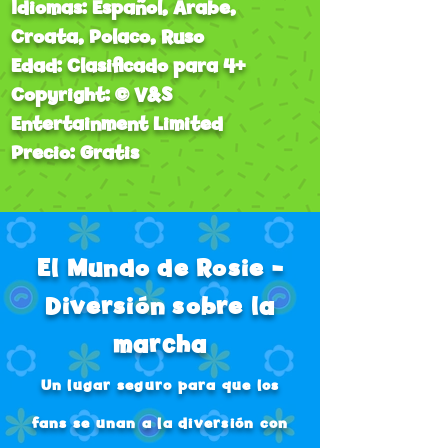
Idiomas: Español, Árabe,
Croata, Polaco, Ruso
Edad: Clasificado para 4+
Copyright: © V&S
Entertainment Limited
Precio: Gratis
El Mundo de Rosie -
Diversión sobre la
marcha
Un lugar seguro para que los
fans se unan a la diversión con