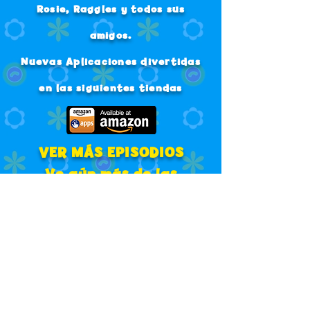
Rosie, Raggles y todos sus
amigos.
Nuevas Aplicaciones divertidas
en las siguientes tiendas
VER MÁS EPISODIOS
Ve aún más de las
aventuras de Rosie en
nuestros canales de
YouTube.
Dibujos Animados
Gratuitos para Niños