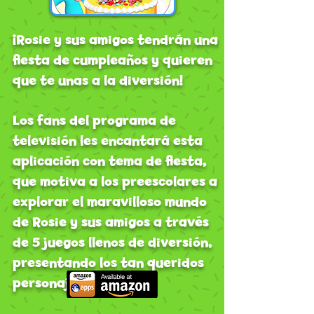
¡Rosie y sus amigos tendrán una
fiesta de cumpleaños y quieren
que te unas a la diversión!
Los fans del programa de
televisión les encantará esta
aplicación con tema de fiesta,
que motiva a los preescolares a
explorar el maravilloso mundo
de Rosie y sus amigos a través
de 5 juegos llenos de diversión,
presentando los tan queridos
personajes y música.