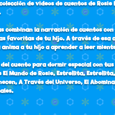
colección de videos de cuentos de Rosie 
.
cas combinan la narración de cuentos con
ias favoritas de tu hijo. A través de esa
 anima a tu hijo a aprender a leer mientr
 del cuento para dormir especial con tus
 El Mundo de Rosie, Estrellita, Estrellita
ecen, A Través del Universo, El Abomina
ales.