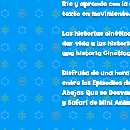
Ríe y aprende con la 
texto en movimiento
Las historias cinéti
dar vida a las histor
una historia Cinética
Disfruta de una hora
entre los Episodios de
Abejas Que se Desvan
y Safari de Mini Anim