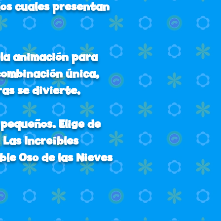
los cuales presentan
 la animación para
 combinación única,
as se divierte.
 pequeños. Elige de
, Las Increíbles
ble Oso de las Nieves